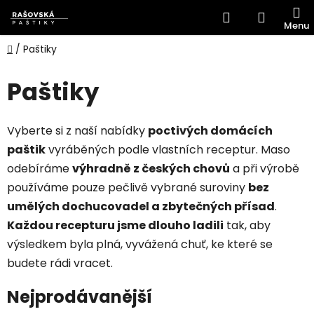
Přejít
Hledat
NÁKUP
na
obsah
KOŠÍK
Domů
/
Paštiky
Paštiky
Vyberte si z naší nabídky
poctivých domácích
paštik
vyráběných podle vlastních receptur. Maso
odebíráme
výhradně z českých chovů
a při výrobě
používáme pouze pečlivě vybrané suroviny
bez
umělých dochucovadel a zbytečných přísad
.
Každou recepturu jsme dlouho ladili
tak, aby
výsledkem byla plná, vyvážená chuť, ke které se
budete rádi vracet.
Nejprodávanější