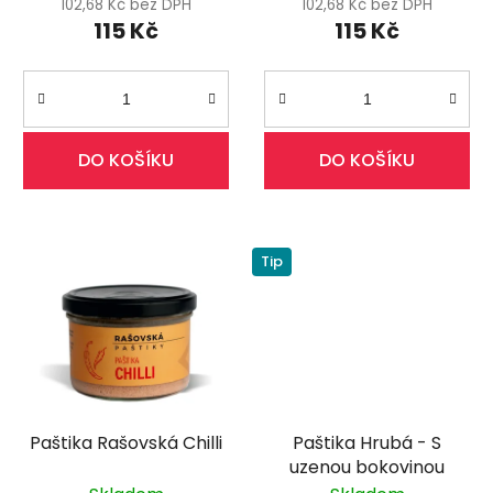
102,68 Kč bez DPH
102,68 Kč bez DPH
t
115 Kč
115 Kč
ů
DO KOŠÍKU
DO KOŠÍKU
Tip
Paštika Rašovská Chilli
Paštika Hrubá - S
uzenou bokovinou