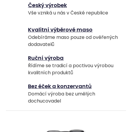
Český výrobek
Vše vzniká u nás v České republice
Kvalitní výběrové maso
Odebíráme maso pouze od ověřených
dodavatelů
Ruční výroba
Řídíme se tradicí a poctivou výrobou
kvalitních produktů
Bez éček a konzervantů
Domácí výroba bez umělých
dochucovadel
Z
á
p