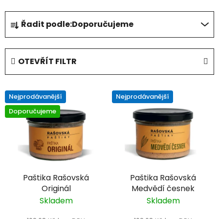
Ř
Řadit podle:
Doporučujeme
a
z
e
OTEVŘÍT FILTR
n
í
V
p
Nejprodávanější
Nejprodávanější
ý
r
Doporučujeme
p
o
i
d
s
u
p
k
r
t
Paštika Rašovská
Paštika Rašovská
o
ů
Originál
Medvědí česnek
d
Skladem
Skladem
u
k