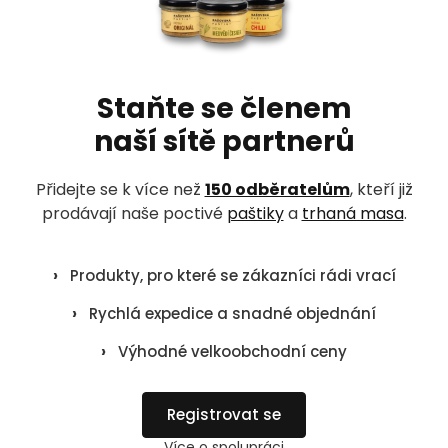
a
t
í
Staňte se členem
naší sítě partnerů
Přidejte se k více než
150 odběratelům
, kteří již
prodávají naše poctivé
paštiky
a
trhaná masa
.
›
Produkty, pro které se zákazníci rádi vrací
›
Rychlá expedice a snadné objednání
›
Výhodné velkoobchodní ceny
Registrovat se
Více o spolupráci