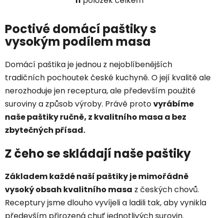
11
položek celkem
O
v
l
Poctivé domácí paštiky s
á
vysokým podílem masa
d
a
Domácí paštika je jednou z nejoblíbenějších
c
tradičních pochoutek české kuchyně. O její kvalitě ale
í
p
nerozhoduje jen receptura, ale především použité
r
suroviny a způsob výroby. Právě proto
vyrábíme
v
naše paštiky ručně, z kvalitního masa a bez
k
zbytečných přísad.
y
v
Z čeho se skládají naše paštiky
ý
p
i
Základem každé naší paštiky je mimořádně
s
vysoký obsah kvalitního masa
z českých chovů.
u
Receptury jsme dlouho vyvíjeli a ladili tak, aby vynikla
především přirozená chuť jednotlivých surovin.