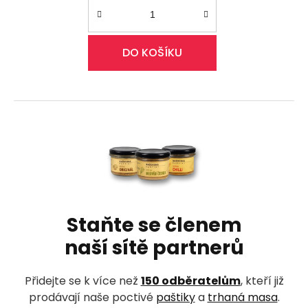
DO KOŠÍKU
Z
á
p
a
t
í
Staňte se členem
naší sítě partnerů
Přidejte se k více než
150 odběratelům
, kteří již
prodávají naše poctivé
paštiky
a
trhaná masa
.