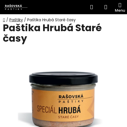
Přejít
Hledat
NÁKUP
na
obsah
KOŠÍK
Domů
/
Paštiky
/
Paštika Hrubá Staré časy
Paštika Hrubá Staré
časy