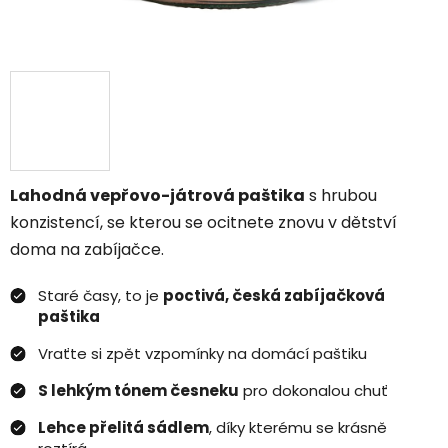
Lahodná vepřovo-játrová paštika
s hrubou
konzistencí, se kterou se ocitnete znovu v dětství
doma na zabíjačce.
Staré časy, to je
poctivá, česká zabíjačková
paštika
Vraťte si zpět vzpomínky na domácí paštiku
S lehkým tónem česneku
pro dokonalou chuť
Lehce přelitá sádlem
, díky kterému se krásně