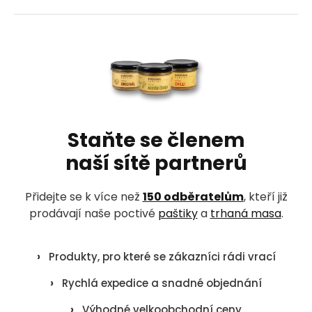
Z
á
p
a
t
í
Staňte se členem
naší sítě partnerů
Přidejte se k více než
150 odběratelům
, kteří již
prodávají naše poctivé
paštiky
a
trhaná masa
.
›
Produkty, pro které se zákazníci rádi vrací
›
Rychlá expedice a snadné objednání
›
Výhodné velkoobchodní ceny