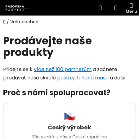
Přejít
Hledat
NÁKUP
na
obsah
KOŠÍK
Domů
/
Velkoobchod
Prodávejte naše
produkty
Přidejte se k
více než 100 partnerům
a začněte
prodávat naše skvělé
paštiky
,
trhaná masa
a další.
Proč s námi spolupracovat?
Český výrobek
Vše vzniká u nás v České republice