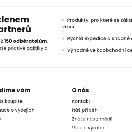
 členem
›
Produkty, pro které se záka
vrací
partnerů
›
Rychlá expedice a snadné 
ež
150 odběratelům
,
naše poctivé
paštiky
a
›
Výhodné velkoobchodní c
adíme vám
O nás
ás koupíte
Kontakt
ace o výdejích
Náš příběh
y
Znáte nás z médií
Více o výrobě