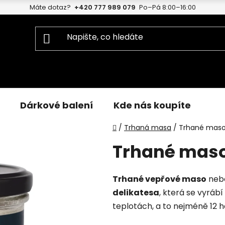
Máte dotaz?
+420 777 989 079
Po–Pá 8:00–16:00
Dárkové balení
Kde nás koupíte
Domů
/
Trhaná masa
/
Trhané maso 
Trhané maso
Trhané vepřové maso
neb
delikatesa
, která se vyráb
teplotách, a to nejméně 12 