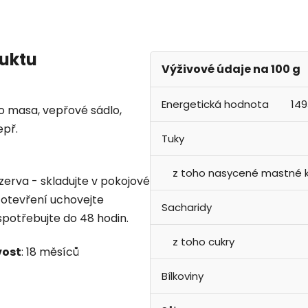
duktu
Výživové údaje na 100 g
Energetická hodnota
149
o masa, vepřové sádlo,
epř.
Tuky
z toho nasycené mastné k
erva - skladujte v pokojové
 otevření uchovejte
Sacharidy
 spotřebujte do 48 hodin.
z toho cukry
vost
: 18 měsíců
Bílkoviny