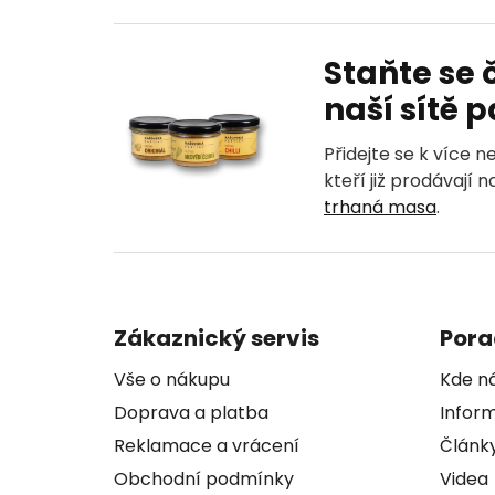
Z
á
Staňte se
p
naší sítě 
a
t
Přidejte se k více n
í
kteří již prodávají 
trhaná masa
.
Zákaznický servis
Por
Vše o nákupu
Kde n
Doprava a platba
Inform
Reklamace a vrácení
Článk
Obchodní podmínky
Videa