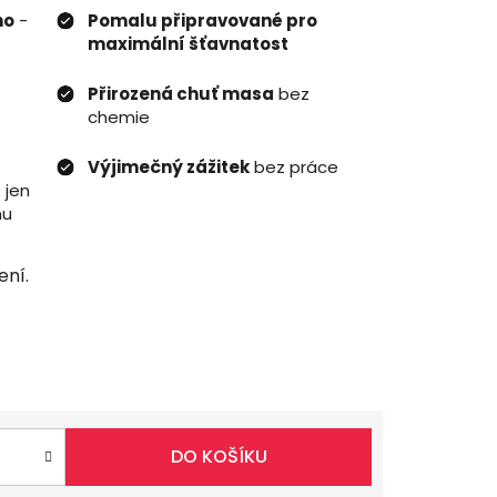
ho
-
Pomalu připravované pro
maximální šťavnatost
Přirozená chuť masa
bez
chemie
Výjimečný zážitek
bez práce
 jen
nu
ení.
DO KOŠÍKU