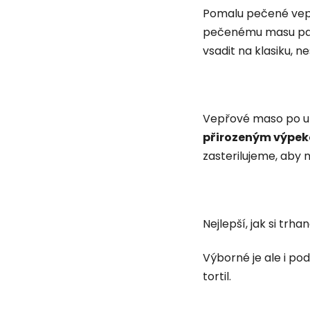
Pomalu pečené vepř
pečenému masu pat
vsadit na klasiku, n
Vepřové maso po u
přirozeným výpe
zasterilujeme, aby 
Nejlepší, jak si tr
Výborné je ale i p
tortil.