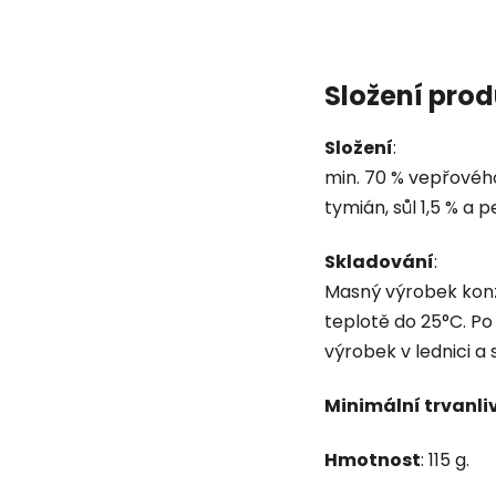
Složení pro
Složení
:
min. 70 % vepřovéh
tymián, sůl 1,5 % a p
Skladování
:
Masný výrobek konz
teplotě do 25°C. Po
výrobek v lednici a
Minimální trvanli
Hmotnost
: 115 g.