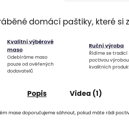
Měrná cena:
Kvalitní výběrové
Ruční výroba
maso
Řídíme se tradicí
Odebíráme maso
poctivou výrobou
pouze od ověřených
kvalitních produk
dodavatelů
Popis
Videa (1)
ém mase doporučujeme sáhnout, pokud máte rádi poctiv