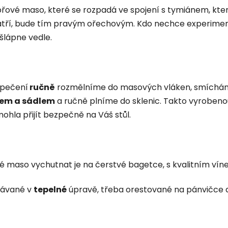
ové maso, které se rozpadá ve spojení s tymiánem, kter
ří, bude tím pravým ořechovým. Kdo nechce experimen
ešlápne vedle.
pečení
ručně
rozmělníme do masových vláken, smíchá
kem a sádlem
a ručně plníme do sklenic. Takto vyrobenou
mohla přijít bezpečně na Váš stůl.
hané maso vychutnat je na čerstvé bagetce, s kvalitním vín
odávané v
tepelné
úpravě, třeba orestované na pánvičce do