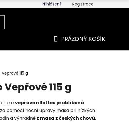
Přihlášení
Registrace
PRÁZDNÝ KOŠÍK
NÁKUPNÍ
KOŠÍK
Vepřové 115 g
 Vepřové 115 g
o také
vepřové rillettes
je
oblíbená
í za pomocí noční úpravy masa při nízkých
hodin a výhradně
z masa z českých chovů
.