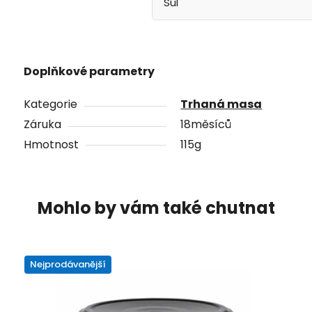
Sůl
Doplňkové parametry
Kategorie
Trhaná masa
Záruka
18měsíců
Hmotnost
115g
Nejprodávanější