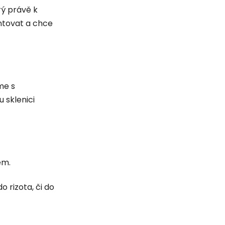
ý právě k
tovat a chce
me s
 sklenici
em.
 rizota, či do