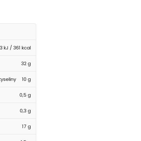
3 kJ / 361 kcal
32 g
yseliny
10 g
0,5 g
0,3 g
17 g