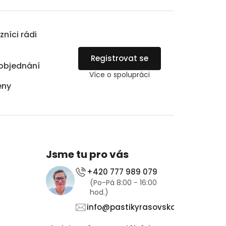
zníci rádi
Registrovat se
objednání
Více o spolupráci
eny
Jsme tu pro vás
+420 777 989 079
(Po-Pá 8:00 - 16:00
hod.)
info@pastikyrasovska.cz