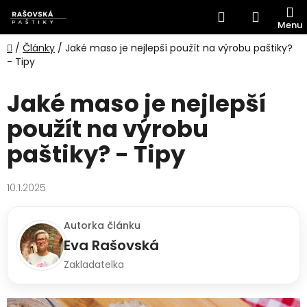
Přejít
Hledat
NÁKUP
na
obsah
KOŠÍK
Domů
/
Články
/
Jaké maso je nejlepší použít na výrobu paštiky?
- Tipy
Jaké maso je nejlepší
použít na výrobu
paštiky? - Tipy
10.1.2025
Autorka článku
Eva Rašovská
Zakladatelka