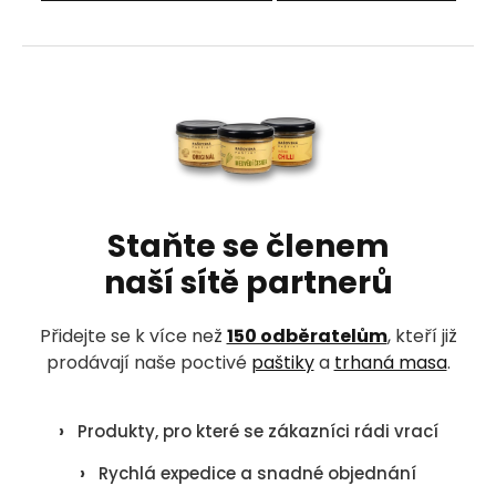
Z
á
p
a
t
í
Staňte se členem
naší sítě partnerů
Přidejte se k více než
150 odběratelům
, kteří již
prodávají naše poctivé
paštiky
a
trhaná masa
.
›
Produkty, pro které se zákazníci rádi vrací
›
Rychlá expedice a snadné objednání