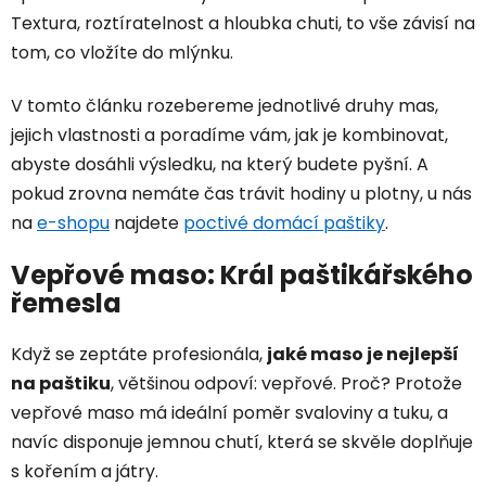
Textura, roztíratelnost a hloubka chuti, to vše závisí na
tom, co vložíte do mlýnku.
V tomto článku rozebereme jednotlivé druhy mas,
jejich vlastnosti a poradíme vám, jak je kombinovat,
abyste dosáhli výsledku, na který budete pyšní. A
pokud zrovna nemáte čas trávit hodiny u plotny, u nás
na
e-shopu
najdete
poctivé domácí paštiky
.
Vepřové maso: Král paštikářského
řemesla
Když se zeptáte profesionála,
jaké maso je nejlepší
na paštiku
, většinou odpoví: vepřové. Proč? Protože
vepřové maso má ideální poměr svaloviny a tuku, a
navíc disponuje jemnou chutí, která se skvěle doplňuje
s kořením a játry.