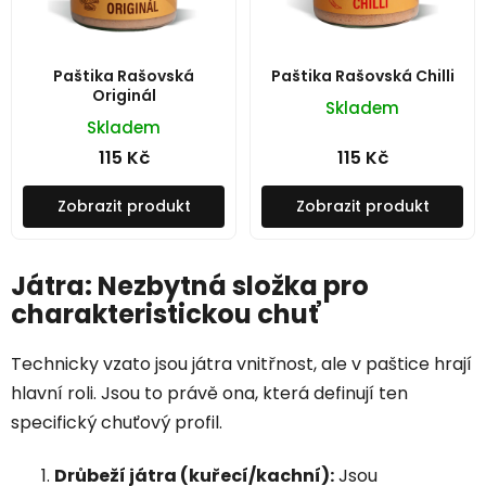
Paštika Rašovská
Paštika Rašovská Chilli
Originál
Skladem
Skladem
115 Kč
115 Kč
Zobrazit produkt
Zobrazit produkt
Játra: Nezbytná složka pro
charakteristickou chuť
Technicky vzato jsou játra vnitřnost, ale v paštice hrají
hlavní roli. Jsou to právě ona, která definují ten
specifický chuťový profil.
Drůbeží játra (kuřecí/kachní):
Jsou