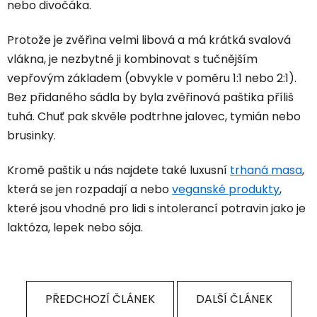
nebo divočáka.
Protože je zvěřina velmi libová a má krátká svalová
vlákna, je nezbytné ji kombinovat s tučnějším
vepřovým základem (obvykle v poměru 1:1 nebo 2:1).
Bez přidaného sádla by byla zvěřinová paštika příliš
tuhá. Chuť pak skvěle podtrhne jalovec, tymián nebo
brusinky.
Kromě paštik u nás najdete také luxusní
trhaná masa
,
která se jen rozpadají a nebo
veganské produkty
,
které jsou vhodné pro lidi s intolerancí potravin jako je
laktóza, lepek nebo sója.
PŘEDCHOZÍ ČLÁNEK
DALŠÍ ČLÁNEK