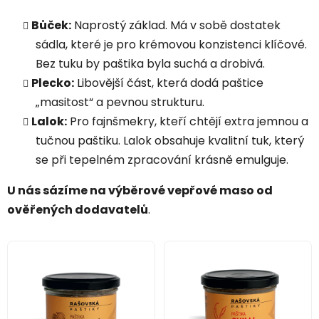
Bůček:
Naprostý základ. Má v sobě dostatek
sádla, které je pro krémovou konzistenci klíčové.
Bez tuku by paštika byla suchá a drobivá.
Plecko:
Libovější část, která dodá paštice
„masitost“ a pevnou strukturu.
Lalok:
Pro fajnšmekry, kteří chtějí extra jemnou a
tučnou paštiku. Lalok obsahuje kvalitní tuk, který
se při tepelném zpracování krásně emulguje.
U nás sázíme na
výběrové vepřové maso od
ověřených dodavatelů
.