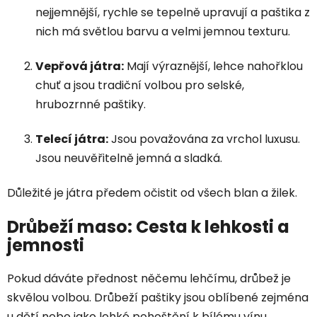
nejjemnější, rychle se tepelně upravují a paštika z
nich má světlou barvu a velmi jemnou texturu.
Vepřová játra:
Mají výraznější, lehce nahořklou
chuť a jsou tradiční volbou pro selské,
hrubozrnné paštiky.
Telecí játra:
Jsou považována za vrchol luxusu.
Jsou neuvěřitelně jemná a sladká.
Důležité je játra předem očistit od všech blan a žilek.
Drůbeží maso: Cesta k lehkosti a
jemnosti
Pokud dáváte přednost něčemu lehčímu, drůbež je
skvělou volbou. Drůbeží paštiky jsou oblíbené zejména
u dětí nebo jako lehké pohoštění k bílému vínu.